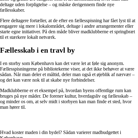
deltage uden forpligtelse – og måske derigennem finde nye
fællesskaber.
Flere deltagere fortæller, at de efter en fællesspisning har fået lyst til at
engagere sig mere i lokalområdet, deltage i andre arrangementer eller
starte egne initiativer. På den måde bliver madklubberne et springbræt
til et stærkere lokalt netværk.
Fællesskab i en travl by
I en storby som København kan det være let at føle sig anonym.
Fællesspisningerne på bibliotekerne viser, at det ikke behøver at være
sådan. Når man deler et måltid, deler man også et øjeblik af nærvær –
og det kan være nok til at skabe nye forbindelser.
Madklubberne er et eksempel på, hvordan byens offentlige rum kan
bruges på nye måder. De forener kultur, hverdagsliv og fællesskab –
og minder os om, at selv midt i storbyen kan man finde et sted, hvor
man hører til.
Hvad koster maden i din bydel? Sådan varierer madbudgettet i
København