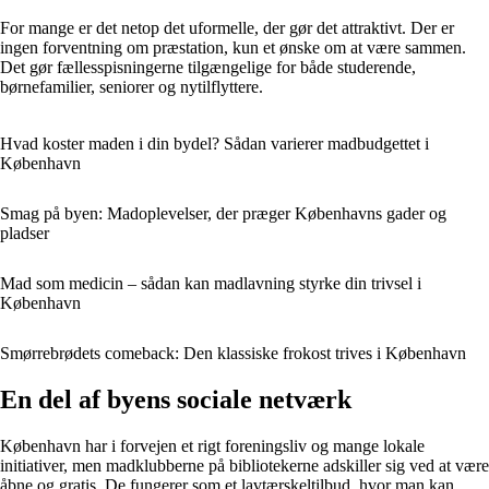
For mange er det netop det uformelle, der gør det attraktivt. Der er
ingen forventning om præstation, kun et ønske om at være sammen.
Det gør fællesspisningerne tilgængelige for både studerende,
børnefamilier, seniorer og nytilflyttere.
Hvad koster maden i din bydel? Sådan varierer madbudgettet i
København
Smag på byen: Madoplevelser, der præger Københavns gader og
pladser
Mad som medicin – sådan kan madlavning styrke din trivsel i
København
Smørrebrødets comeback: Den klassiske frokost trives i København
En del af byens sociale netværk
København har i forvejen et rigt foreningsliv og mange lokale
initiativer, men madklubberne på bibliotekerne adskiller sig ved at være
åbne og gratis. De fungerer som et lavtærskeltilbud, hvor man kan