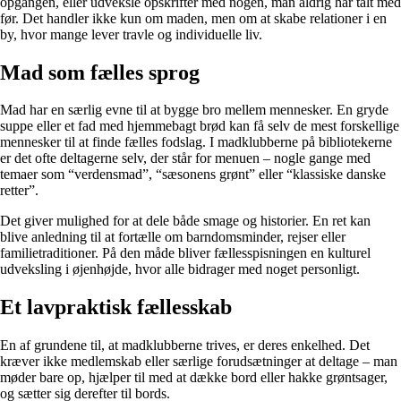
opgangen, eller udveksle opskrifter med nogen, man aldrig har talt med
før. Det handler ikke kun om maden, men om at skabe relationer i en
by, hvor mange lever travle og individuelle liv.
Mad som fælles sprog
Mad har en særlig evne til at bygge bro mellem mennesker. En gryde
suppe eller et fad med hjemmebagt brød kan få selv de mest forskellige
mennesker til at finde fælles fodslag. I madklubberne på bibliotekerne
er det ofte deltagerne selv, der står for menuen – nogle gange med
temaer som “verdensmad”, “sæsonens grønt” eller “klassiske danske
retter”.
Det giver mulighed for at dele både smage og historier. En ret kan
blive anledning til at fortælle om barndomsminder, rejser eller
familietraditioner. På den måde bliver fællesspisningen en kulturel
udveksling i øjenhøjde, hvor alle bidrager med noget personligt.
Et lavpraktisk fællesskab
En af grundene til, at madklubberne trives, er deres enkelhed. Det
kræver ikke medlemskab eller særlige forudsætninger at deltage – man
møder bare op, hjælper til med at dække bord eller hakke grøntsager,
og sætter sig derefter til bords.