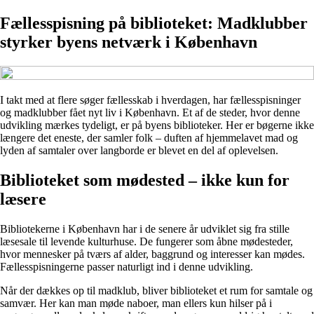
Fællesspisning på biblioteket: Madklubber
styrker byens netværk i København
I takt med at flere søger fællesskab i hverdagen, har fællesspisninger
og madklubber fået nyt liv i København. Et af de steder, hvor denne
udvikling mærkes tydeligt, er på byens biblioteker. Her er bøgerne ikke
længere det eneste, der samler folk – duften af hjemmelavet mad og
lyden af samtaler over langborde er blevet en del af oplevelsen.
Biblioteket som mødested – ikke kun for
læsere
Bibliotekerne i København har i de senere år udviklet sig fra stille
læsesale til levende kulturhuse. De fungerer som åbne mødesteder,
hvor mennesker på tværs af alder, baggrund og interesser kan mødes.
Fællesspisningerne passer naturligt ind i denne udvikling.
Når der dækkes op til madklub, bliver biblioteket et rum for samtale og
samvær. Her kan man møde naboer, man ellers kun hilser på i